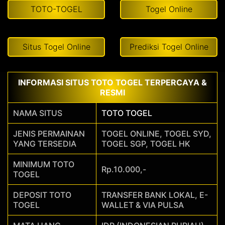
TOTO-TOGEL
Togel Online
Situs Togel Online
Prediksi Togel Online
INFORMASI SITUS TOTO TOGEL TERPERCAYA &
RESMI
NAMA SITUS
TOTO TOGEL
JENIS PERMAINAN
TOGEL ONLINE, TOGEL SYD,
YANG TERSEDIA
TOGEL SGP, TOGEL HK
MINIMUM TOTO
Rp.10.000,-
TOGEL
DEPOSIT TOTO
TRANSFER BANK LOKAL, E-
TOGEL
WALLET & VIA PULSA