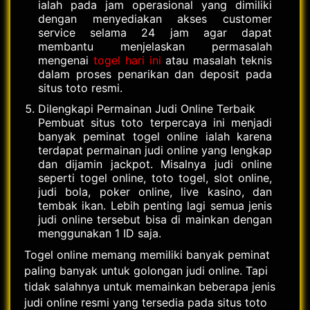
ialah pada jam operasional yang dimiliki
dengan menyediakan akses customer
service selama 24 jam agar dapat
membantu menjelaskan permasalah
mengenai
togel hari ini
atau masalah teknis
dalam proses penarikan dan deposit pada
situs toto resmi.
Dilengkapi Permainan Judi Online Terbaik
Pembuat situs toto terpercaya ini menjadi
banyak peminat togel online ialah karena
terdapat permainan judi online yang lengkap
dan dijamin jackpot. Misalnya judi online
seperti togel online, toto togel, slot online,
judi bola, poker online, live kasino, dan
tembak ikan. Lebih penting lagi semua jenis
judi online tersebut bisa di mainkan dengan
menggunakan 1 ID saja.
Togel online memang memiliki banyak peminat
paling banyak untuk golongan judi online. Tapi
tidak salahnya untuk memainkan beberapa jenis
judi online resmi yang tersedia pada situs toto