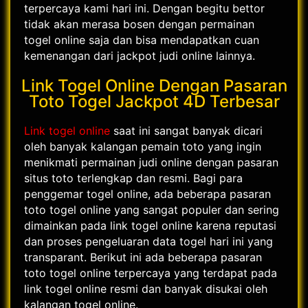
terpercaya kami hari ini. Dengan begitu bettor
tidak akan merasa bosen dengan permainan
togel online saja dan bisa mendapatkan cuan
kemenangan dari jackpot judi online lainnya.
Link Togel Online Dengan Pasaran
Toto Togel Jackpot 4D Terbesar
Link togel online
saat ini sangat banyak dicari
oleh banyak kalangan pemain toto yang ingin
menikmati permainan judi online dengan pasaran
situs toto terlengkap dan resmi. Bagi para
penggemar togel online, ada beberapa pasaran
toto togel online yang sangat populer dan sering
dimainkan pada link togel online karena reputasi
dan proses pengeluaran data togel hari ini yang
transparant. Berikut ini ada beberapa pasaran
toto togel online terpercaya yang terdapat pada
link togel online resmi dan banyak disukai oleh
kalangan togel online.